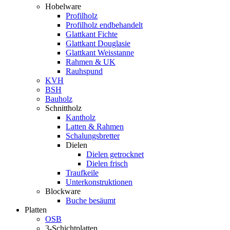
Hobelware
Profilholz
Profilholz endbehandelt
Glattkant Fichte
Glattkant Douglasie
Glattkant Weisstanne
Rahmen & UK
Rauhspund
KVH
BSH
Bauholz
Schnittholz
Kantholz
Latten & Rahmen
Schalungsbretter
Dielen
Dielen getrocknet
Dielen frisch
Traufkeile
Unterkonstruktionen
Blockware
Buche besäumt
Platten
OSB
3-Schichtplatten