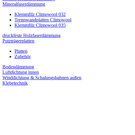
Mineralfaserdämmung
Klemmfilz Climowool 032
Trennwandplatten Climowool
Klemmfilz Climowool 035
druckfeste Holzfaserdämmung
Putzträgerplatten
Platten
Zubehör
Bodendämmung
Luftdichtung innen
Winddichtung & Schalungsbahnen außen
Klebetechnik