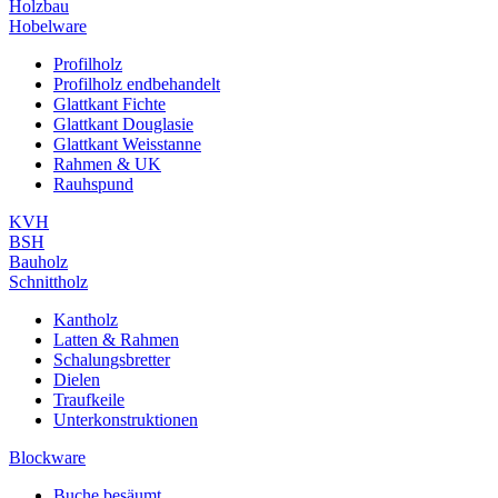
Holzbau
Hobelware
Profilholz
Profilholz endbehandelt
Glattkant Fichte
Glattkant Douglasie
Glattkant Weisstanne
Rahmen & UK
Rauhspund
KVH
BSH
Bauholz
Schnittholz
Kantholz
Latten & Rahmen
Schalungsbretter
Dielen
Traufkeile
Unterkonstruktionen
Blockware
Buche besäumt