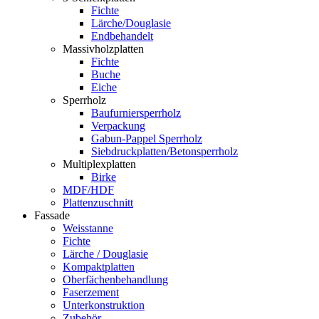
Fichte
Lärche/Douglasie
Endbehandelt
Massivholzplatten
Fichte
Buche
Eiche
Sperrholz
Baufurniersperrholz
Verpackung
Gabun-Pappel Sperrholz
Siebdruckplatten/Betonsperrholz
Multiplexplatten
Birke
MDF/HDF
Plattenzuschnitt
Fassade
Weisstanne
Fichte
Lärche / Douglasie
Kompaktplatten
Oberfächenbehandlung
Faserzement
Unterkonstruktion
Zubehör