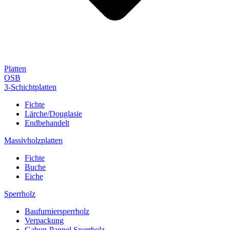
Platten
OSB
3-Schichtplatten
Fichte
Lärche/Douglasie
Endbehandelt
Massivholzplatten
Fichte
Buche
Eiche
Sperrholz
Baufurniersperrholz
Verpackung
Gabun-Pappel Sperrholz