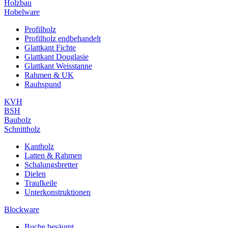
Holzbau
Hobelware
Profilholz
Profilholz endbehandelt
Glattkant Fichte
Glattkant Douglasie
Glattkant Weisstanne
Rahmen & UK
Rauhspund
KVH
BSH
Bauholz
Schnittholz
Kantholz
Latten & Rahmen
Schalungsbretter
Dielen
Traufkeile
Unterkonstruktionen
Blockware
Buche besäumt