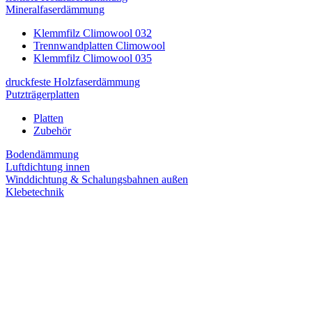
Mineralfaserdämmung
Klemmfilz Climowool 032
Trennwandplatten Climowool
Klemmfilz Climowool 035
druckfeste Holzfaserdämmung
Putzträgerplatten
Platten
Zubehör
Bodendämmung
Luftdichtung innen
Winddichtung & Schalungsbahnen außen
Klebetechnik