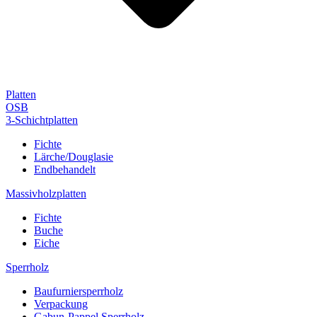
Platten
OSB
3-Schichtplatten
Fichte
Lärche/Douglasie
Endbehandelt
Massivholzplatten
Fichte
Buche
Eiche
Sperrholz
Baufurniersperrholz
Verpackung
Gabun-Pappel Sperrholz