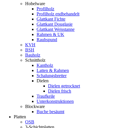
Hobelware
Profilholz
Profilholz endbehandelt
Glattkant Fichte
Glattkant Douglasie
Glattkant Weisstanne
Rahmen & UK
Rauhspund
KVH
BSH
Bauholz
Schnittholz
Kantholz
Latten & Rahmen
Schalungsbretter
Dielen
Dielen getrocknet
Dielen frisch
Traufkeile
Unterkonstruktionen
Blockware
Buche besäumt
Platten
OSB
3-Schichtplatten