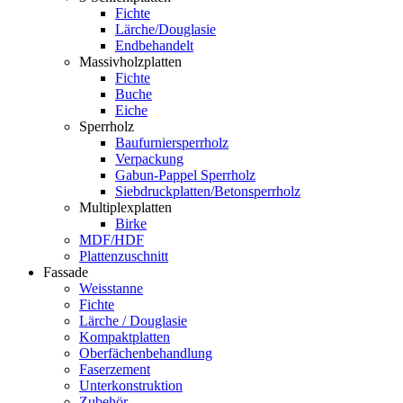
Fichte
Lärche/Douglasie
Endbehandelt
Massivholzplatten
Fichte
Buche
Eiche
Sperrholz
Baufurniersperrholz
Verpackung
Gabun-Pappel Sperrholz
Siebdruckplatten/Betonsperrholz
Multiplexplatten
Birke
MDF/HDF
Plattenzuschnitt
Fassade
Weisstanne
Fichte
Lärche / Douglasie
Kompaktplatten
Oberfächenbehandlung
Faserzement
Unterkonstruktion
Zubehör