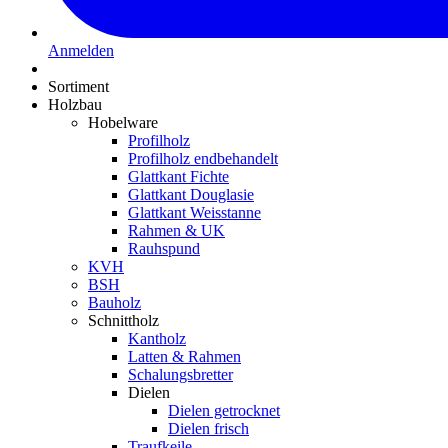
Anmelden
Sortiment
Holzbau
Hobelware
Profilholz
Profilholz endbehandelt
Glattkant Fichte
Glattkant Douglasie
Glattkant Weisstanne
Rahmen & UK
Rauhspund
KVH
BSH
Bauholz
Schnittholz
Kantholz
Latten & Rahmen
Schalungsbretter
Dielen
Dielen getrocknet
Dielen frisch
Traufkeile