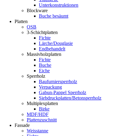
Unterkonstruktionen
Blockware
Buche besäumt
Platten
OSB
3-Schichtplatten
Fichte
Lärche/Douglasie
Endbehandelt
Massivholzplatten
Fichte
Buche
Eiche
Sperrholz
Baufurniersperrholz
Verpackung
Gabun-Pappel Sperrholz
Siebdruckplatten/Betonsperrholz
Multiplexplatten
Birke
MDF/HDF
Plattenzuschnitt
Fassade
Weisstanne