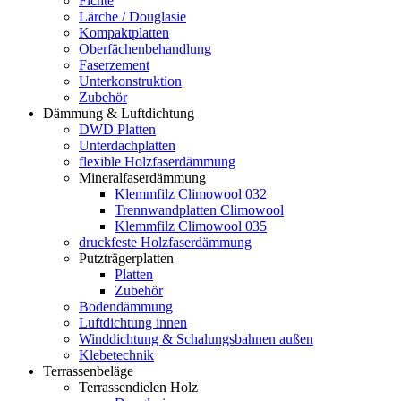
Fichte
Lärche / Douglasie
Kompaktplatten
Oberfächenbehandlung
Faserzement
Unterkonstruktion
Zubehör
Dämmung & Luftdichtung
DWD Platten
Unterdachplatten
flexible Holzfaserdämmung
Mineralfaserdämmung
Klemmfilz Climowool 032
Trennwandplatten Climowool
Klemmfilz Climowool 035
druckfeste Holzfaserdämmung
Putzträgerplatten
Platten
Zubehör
Bodendämmung
Luftdichtung innen
Winddichtung & Schalungsbahnen außen
Klebetechnik
Terrassenbeläge
Terrassendielen Holz