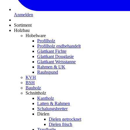
Anmelden
Sortiment
Holzbau
Hobelware
Profilholz
Profilholz endbehandelt
Glattkant Fichte
Glattkant Douglasie
Glattkant Weisstanne
Rahmen & UK
Rauhspund
KVH
BSH
Bauholz
Schnittholz
Kantholz
Latten & Rahmen
Schalungsbretter
Dielen
Dielen getrocknet
Dielen frisch
Traufkeile