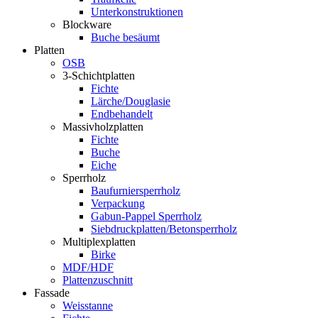
Unterkonstruktionen
Blockware
Buche besäumt
Platten
OSB
3-Schichtplatten
Fichte
Lärche/Douglasie
Endbehandelt
Massivholzplatten
Fichte
Buche
Eiche
Sperrholz
Baufurniersperrholz
Verpackung
Gabun-Pappel Sperrholz
Siebdruckplatten/Betonsperrholz
Multiplexplatten
Birke
MDF/HDF
Plattenzuschnitt
Fassade
Weisstanne