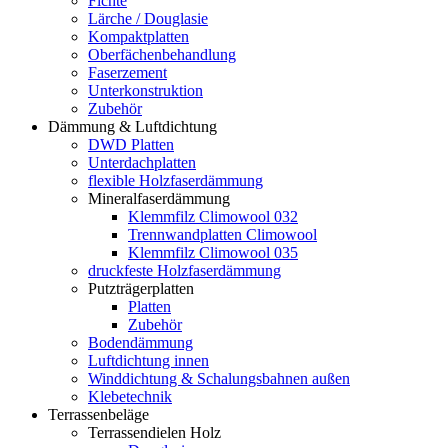
Fichte
Lärche / Douglasie
Kompaktplatten
Oberfächenbehandlung
Faserzement
Unterkonstruktion
Zubehör
Dämmung & Luftdichtung
DWD Platten
Unterdachplatten
flexible Holzfaserdämmung
Mineralfaserdämmung
Klemmfilz Climowool 032
Trennwandplatten Climowool
Klemmfilz Climowool 035
druckfeste Holzfaserdämmung
Putzträgerplatten
Platten
Zubehör
Bodendämmung
Luftdichtung innen
Winddichtung & Schalungsbahnen außen
Klebetechnik
Terrassenbeläge
Terrassendielen Holz