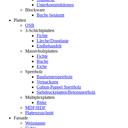
Unterkonstruktionen
Blockware
Buche besäumt
Platten
OSB
3-Schichtplatten
Fichte
Lärche/Douglasie
Endbehandelt
Massivholzplatten
Fichte
Buche
Eiche
Sperrholz
Baufurniersperrholz
Verpackung
Gabun-Pappel Sperrholz
Siebdruckplatten/Betonsperrholz
Multiplexplatten
Birke
MDF/HDF
Plattenzuschnitt
Fassade
Weisstanne