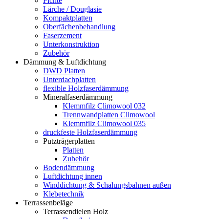
Fichte
Lärche / Douglasie
Kompaktplatten
Oberfächenbehandlung
Faserzement
Unterkonstruktion
Zubehör
Dämmung & Luftdichtung
DWD Platten
Unterdachplatten
flexible Holzfaserdämmung
Mineralfaserdämmung
Klemmfilz Climowool 032
Trennwandplatten Climowool
Klemmfilz Climowool 035
druckfeste Holzfaserdämmung
Putzträgerplatten
Platten
Zubehör
Bodendämmung
Luftdichtung innen
Winddichtung & Schalungsbahnen außen
Klebetechnik
Terrassenbeläge
Terrassendielen Holz