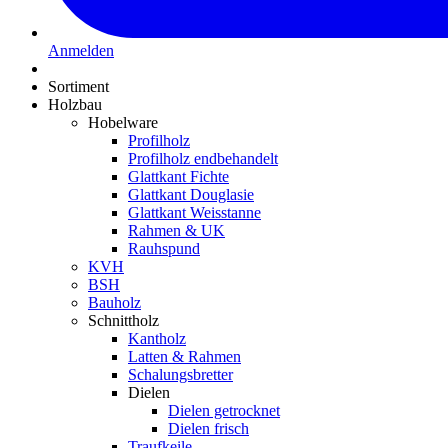
Anmelden
Sortiment
Holzbau
Hobelware
Profilholz
Profilholz endbehandelt
Glattkant Fichte
Glattkant Douglasie
Glattkant Weisstanne
Rahmen & UK
Rauhspund
KVH
BSH
Bauholz
Schnittholz
Kantholz
Latten & Rahmen
Schalungsbretter
Dielen
Dielen getrocknet
Dielen frisch
Traufkeile