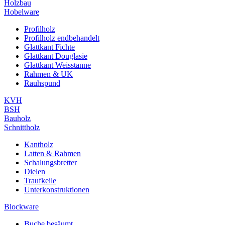
Holzbau
Hobelware
Profilholz
Profilholz endbehandelt
Glattkant Fichte
Glattkant Douglasie
Glattkant Weisstanne
Rahmen & UK
Rauhspund
KVH
BSH
Bauholz
Schnittholz
Kantholz
Latten & Rahmen
Schalungsbretter
Dielen
Traufkeile
Unterkonstruktionen
Blockware
Buche besäumt