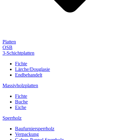
Platten
OSB
3-Schichtplatten
Fichte
Lärche/Douglasie
Endbehandelt
Massivholzplatten
Fichte
Buche
Eiche
Sperrholz
Baufurniersperrholz
Verpackung
Gabun-Pappel Sperrholz