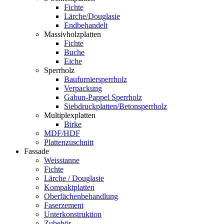
Fichte
Lärche/Douglasie
Endbehandelt
Massivholzplatten
Fichte
Buche
Eiche
Sperrholz
Baufurniersperrholz
Verpackung
Gabun-Pappel Sperrholz
Siebdruckplatten/Betonsperrholz
Multiplexplatten
Birke
MDF/HDF
Plattenzuschnitt
Fassade
Weisstanne
Fichte
Lärche / Douglasie
Kompaktplatten
Oberfächenbehandlung
Faserzement
Unterkonstruktion
Zubehör