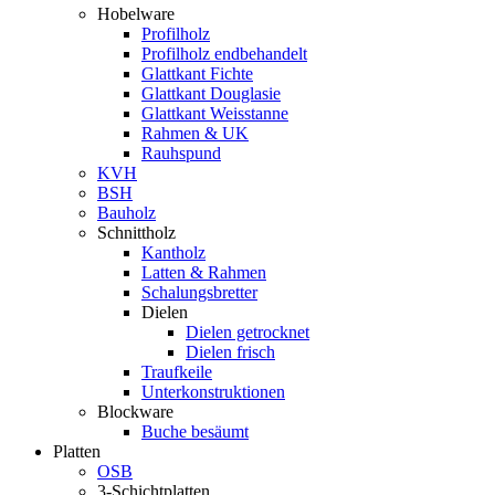
Hobelware
Profilholz
Profilholz endbehandelt
Glattkant Fichte
Glattkant Douglasie
Glattkant Weisstanne
Rahmen & UK
Rauhspund
KVH
BSH
Bauholz
Schnittholz
Kantholz
Latten & Rahmen
Schalungsbretter
Dielen
Dielen getrocknet
Dielen frisch
Traufkeile
Unterkonstruktionen
Blockware
Buche besäumt
Platten
OSB
3-Schichtplatten