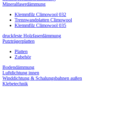
Mineralfaserdämmung
Klemmfilz Climowool 032
Trennwandplatten Climowool
Klemmfilz Climowool 035
druckfeste Holzfaserdämmung
Putzträgerplatten
Platten
Zubehör
Bodendämmung
Luftdichtung innen
Winddichtung & Schalungsbahnen außen
Klebetechnik