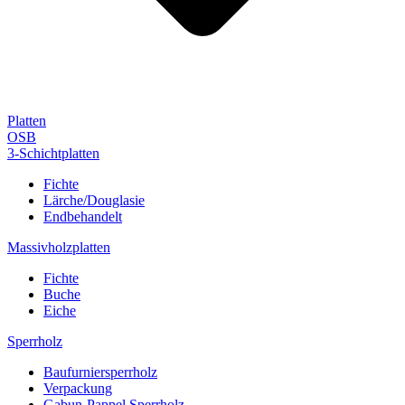
Platten
OSB
3-Schichtplatten
Fichte
Lärche/Douglasie
Endbehandelt
Massivholzplatten
Fichte
Buche
Eiche
Sperrholz
Baufurniersperrholz
Verpackung
Gabun-Pappel Sperrholz