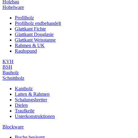
Holzbau
Hobelware
Profilholz
Profilholz endbehandelt
Glattkant Fichte
Glattkant Douglasie
Glattkant Weisstanne
Rahmen & UK
Rauhspund
KVH
BSH
Bauholz
Schnittholz
Kantholz
Latten & Rahmen
Schalungsbretter
Dielen
Traufkeile
Unterkonstruktionen
Blockware
Buche besäumt