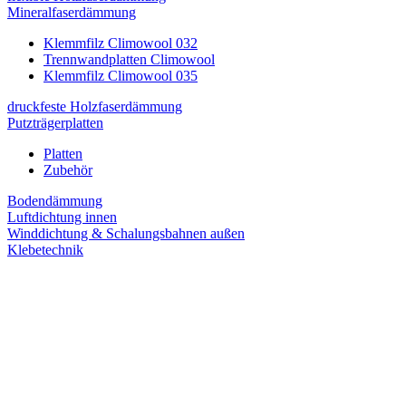
Mineralfaserdämmung
Klemmfilz Climowool 032
Trennwandplatten Climowool
Klemmfilz Climowool 035
druckfeste Holzfaserdämmung
Putzträgerplatten
Platten
Zubehör
Bodendämmung
Luftdichtung innen
Winddichtung & Schalungsbahnen außen
Klebetechnik