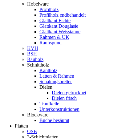
Hobelware
Profilholz
Profilholz endbehandelt
Glattkant Fichte
Glattkant Douglasie
Glattkant Weisstanne
Rahmen & UK
Rauhspund
KVH
BSH
Bauholz
Schnittholz
Kantholz
Latten & Rahmen
Schalungsbretter
Dielen
Dielen getrocknet
Dielen frisch
Traufkeile
Unterkonstruktionen
Blockware
Buche besäumt
Platten
OSB
3-Schichtplatten