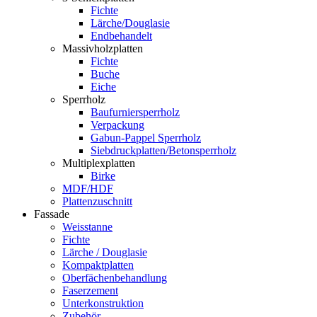
Fichte
Lärche/Douglasie
Endbehandelt
Massivholzplatten
Fichte
Buche
Eiche
Sperrholz
Baufurniersperrholz
Verpackung
Gabun-Pappel Sperrholz
Siebdruckplatten/Betonsperrholz
Multiplexplatten
Birke
MDF/HDF
Plattenzuschnitt
Fassade
Weisstanne
Fichte
Lärche / Douglasie
Kompaktplatten
Oberfächenbehandlung
Faserzement
Unterkonstruktion
Zubehör