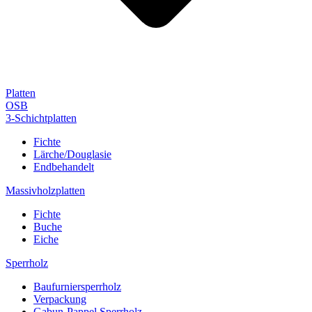
Platten
OSB
3-Schichtplatten
Fichte
Lärche/Douglasie
Endbehandelt
Massivholzplatten
Fichte
Buche
Eiche
Sperrholz
Baufurniersperrholz
Verpackung
Gabun-Pappel Sperrholz