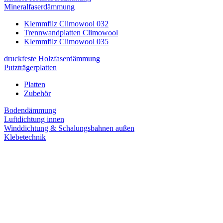
Mineralfaserdämmung
Klemmfilz Climowool 032
Trennwandplatten Climowool
Klemmfilz Climowool 035
druckfeste Holzfaserdämmung
Putzträgerplatten
Platten
Zubehör
Bodendämmung
Luftdichtung innen
Winddichtung & Schalungsbahnen außen
Klebetechnik