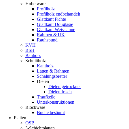
Hobelware
Profilholz
Profilholz endbehandelt
Glattkant Fichte
Glattkant Douglasie
Glattkant Weisstanne
Rahmen & UK
Rauhspund
KVH
BSH
Bauholz
Schnittholz
Kantholz
Latten & Rahmen
Schalungsbretter
Dielen
Dielen getrocknet
Dielen frisch
Traufkeile
Unterkonstruktionen
Blockware
Buche besäumt
Platten
OSB
3-Schichtplatten