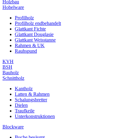
Holzbau
Hobelware
Profilholz
Profilholz endbehandelt
Glattkant Fichte
Glattkant Douglasie
Glattkant Weisstanne
Rahmen & UK
Rauhspund
KVH
BSH
Bauholz
Schnittholz
Kantholz
Latten & Rahmen
Schalungsbretter
Dielen
Traufkeile
Unterkonstruktionen
Blockware
Buche besäumt