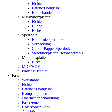
Fichte
Lärche/Douglasie
Endbehandelt
Massivholzplatten
Fichte
Buche
Eiche
Sperrholz
Baufurniersperrholz
Verpackung
Gabun-Pappel Sperrholz
Siebdruckplatten/Betonsperrholz
Multiplexplatten
Birke
MDF/HDF
Plattenzuschnitt
Fassade
Weisstanne
Fichte
Lärche / Douglasie
Kompaktplatten
Oberfächenbehandlung
Faserzement
Unterkonstruktion
Zubehör