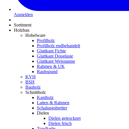
Anmelden
Sortiment
Holzbau
Hobelware
Profilholz
Profilholz endbehandelt
Glattkant Fichte
Glattkant Douglasie
Glattkant Weisstanne
Rahmen & UK
Rauhspund
KVH
BSH
Bauholz
Schnittholz
Kantholz
Latten & Rahmen
Schalungsbretter
Dielen
Dielen getrocknet
Dielen frisch
Traufkeile