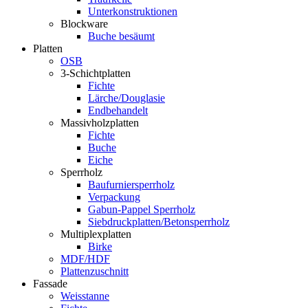
Unterkonstruktionen
Blockware
Buche besäumt
Platten
OSB
3-Schichtplatten
Fichte
Lärche/Douglasie
Endbehandelt
Massivholzplatten
Fichte
Buche
Eiche
Sperrholz
Baufurniersperrholz
Verpackung
Gabun-Pappel Sperrholz
Siebdruckplatten/Betonsperrholz
Multiplexplatten
Birke
MDF/HDF
Plattenzuschnitt
Fassade
Weisstanne