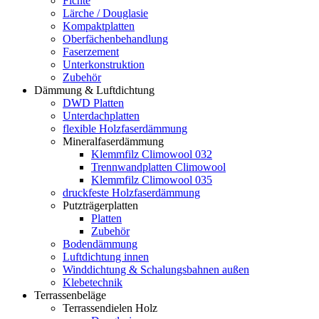
Fichte
Lärche / Douglasie
Kompaktplatten
Oberfächenbehandlung
Faserzement
Unterkonstruktion
Zubehör
Dämmung & Luftdichtung
DWD Platten
Unterdachplatten
flexible Holzfaserdämmung
Mineralfaserdämmung
Klemmfilz Climowool 032
Trennwandplatten Climowool
Klemmfilz Climowool 035
druckfeste Holzfaserdämmung
Putzträgerplatten
Platten
Zubehör
Bodendämmung
Luftdichtung innen
Winddichtung & Schalungsbahnen außen
Klebetechnik
Terrassenbeläge
Terrassendielen Holz