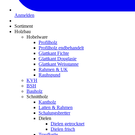
Anmelden
Sortiment
Holzbau
Hobelware
Profilholz
Profilholz endbehandelt
Glattkant Fichte
Glattkant Douglasie
Glattkant Weisstanne
Rahmen & UK
Rauhspund
KVH
BSH
Bauholz
Schnittholz
Kantholz
Latten & Rahmen
Schalungsbretter
Dielen
Dielen getrocknet
Dielen frisch
Traufkeile