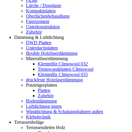
Fichte
Lärche / Douglasie
Kompaktplatten
Oberfächenbehandlung
Faserzement
Unterkonstruktion
Zubehör
Dämmung & Luftdichtung
DWD Platten
Unterdachplatten
flexible Holzfaserdämmung
Mineralfaserdämmung
Klemmfilz Climowool 032
Trennwandplatten Climowool
Klemmfilz Climowool 035
druckfeste Holzfaserdämmung
Putzträgerplatten
Platten
Zubehör
Bodendämmung
Luftdichtung innen
Winddichtung & Schalungsbahnen außen
Klebetechnik
Terrassenbeläge
Terrassendielen Holz