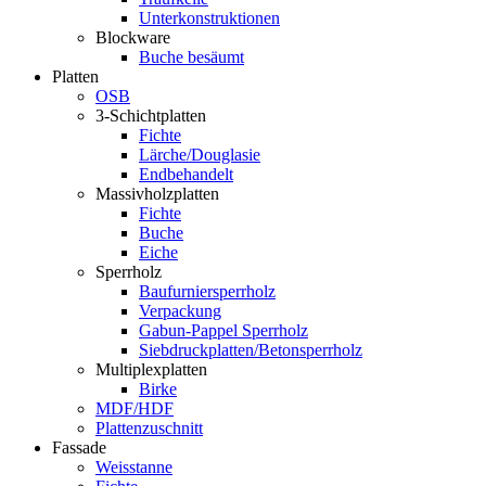
Unterkonstruktionen
Blockware
Buche besäumt
Platten
OSB
3-Schichtplatten
Fichte
Lärche/Douglasie
Endbehandelt
Massivholzplatten
Fichte
Buche
Eiche
Sperrholz
Baufurniersperrholz
Verpackung
Gabun-Pappel Sperrholz
Siebdruckplatten/Betonsperrholz
Multiplexplatten
Birke
MDF/HDF
Plattenzuschnitt
Fassade
Weisstanne