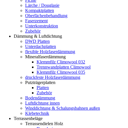
Fichte
Lärche / Douglasie
Kompaktplatten
Oberfächenbehandlung
Faserzement
Unterkonstruktion
Zubehör
Dämmung & Luftdichtung
DWD Platten
Unterdachplatten
flexible Holzfaserdämmung
Mineralfaserdämmung
Klemmfilz Climowool 032
Trennwandplatten Climowool
Klemmfilz Climowool 035
druckfeste Holzfaserdämmung
Putzträgerplatten
Platten
Zubehör
Bodendämmung
Luftdichtung innen
Winddichtung & Schalungsbahnen außen
Klebetechnik
Terrassenbeläge
Terrassendielen Holz