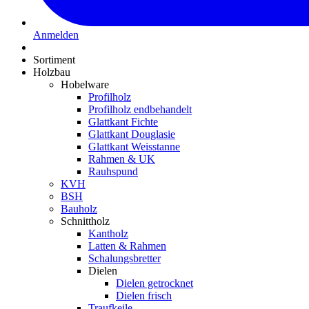
Anmelden
Sortiment
Holzbau
Hobelware
Profilholz
Profilholz endbehandelt
Glattkant Fichte
Glattkant Douglasie
Glattkant Weisstanne
Rahmen & UK
Rauhspund
KVH
BSH
Bauholz
Schnittholz
Kantholz
Latten & Rahmen
Schalungsbretter
Dielen
Dielen getrocknet
Dielen frisch
Traufkeile