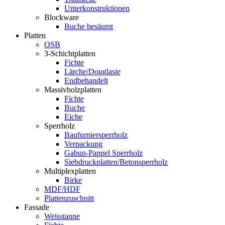
Unterkonstruktionen
Blockware
Buche besäumt
Platten
OSB
3-Schichtplatten
Fichte
Lärche/Douglasie
Endbehandelt
Massivholzplatten
Fichte
Buche
Eiche
Sperrholz
Baufurniersperrholz
Verpackung
Gabun-Pappel Sperrholz
Siebdruckplatten/Betonsperrholz
Multiplexplatten
Birke
MDF/HDF
Plattenzuschnitt
Fassade
Weisstanne