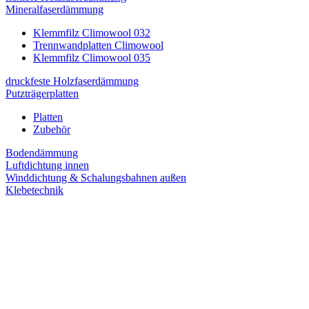
Mineralfaserdämmung
Klemmfilz Climowool 032
Trennwandplatten Climowool
Klemmfilz Climowool 035
druckfeste Holzfaserdämmung
Putzträgerplatten
Platten
Zubehör
Bodendämmung
Luftdichtung innen
Winddichtung & Schalungsbahnen außen
Klebetechnik