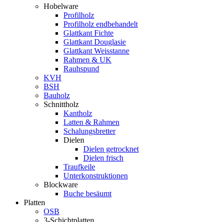
Hobelware
Profilholz
Profilholz endbehandelt
Glattkant Fichte
Glattkant Douglasie
Glattkant Weisstanne
Rahmen & UK
Rauhspund
KVH
BSH
Bauholz
Schnittholz
Kantholz
Latten & Rahmen
Schalungsbretter
Dielen
Dielen getrocknet
Dielen frisch
Traufkeile
Unterkonstruktionen
Blockware
Buche besäumt
Platten
OSB
3-Schichtplatten