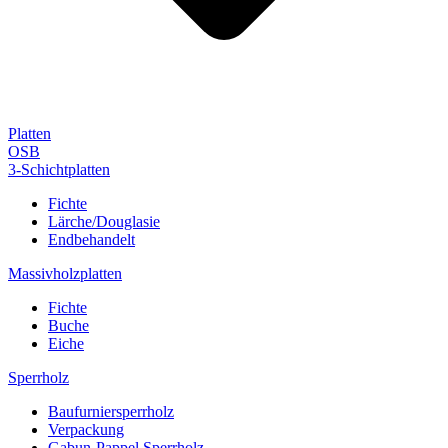
Platten
OSB
3-Schichtplatten
Fichte
Lärche/Douglasie
Endbehandelt
Massivholzplatten
Fichte
Buche
Eiche
Sperrholz
Baufurniersperrholz
Verpackung
Gabun-Pappel Sperrholz