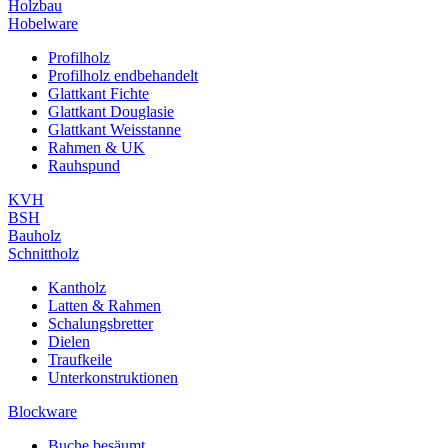
Holzbau
Hobelware
Profilholz
Profilholz endbehandelt
Glattkant Fichte
Glattkant Douglasie
Glattkant Weisstanne
Rahmen & UK
Rauhspund
KVH
BSH
Bauholz
Schnittholz
Kantholz
Latten & Rahmen
Schalungsbretter
Dielen
Traufkeile
Unterkonstruktionen
Blockware
Buche besäumt