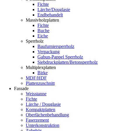
Fichte
Lärche/Douglasie
Endbehandelt
Massivholzplatten
Fichte
Buche
Eiche
Sperrholz
Baufurniersperrholz
Verpackung
Gabun-Pappel Sperrholz
Siebdruckplatten/Betonsperrholz
Multiplexplatten
Birke
MDF/HDF
Plattenzuschnitt
Fassade
Weisstanne
Fichte
Lärche / Douglasie
Kompaktplatten
Oberfächenbehandlung
Faserzement
Unterkonstruktion
Zubehör