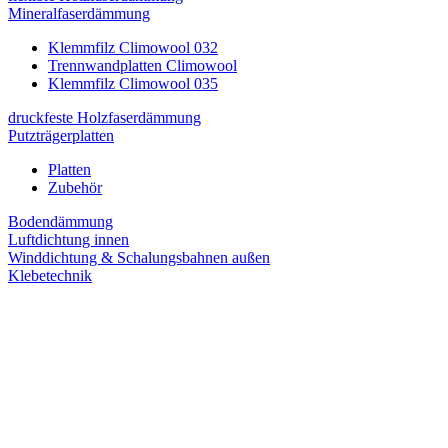
Mineralfaserdämmung
Klemmfilz Climowool 032
Trennwandplatten Climowool
Klemmfilz Climowool 035
druckfeste Holzfaserdämmung
Putzträgerplatten
Platten
Zubehör
Bodendämmung
Luftdichtung innen
Winddichtung & Schalungsbahnen außen
Klebetechnik