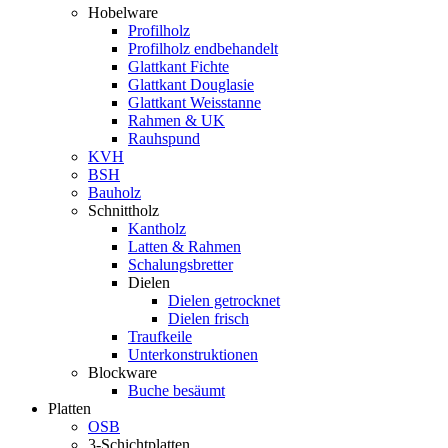
Hobelware
Profilholz
Profilholz endbehandelt
Glattkant Fichte
Glattkant Douglasie
Glattkant Weisstanne
Rahmen & UK
Rauhspund
KVH
BSH
Bauholz
Schnittholz
Kantholz
Latten & Rahmen
Schalungsbretter
Dielen
Dielen getrocknet
Dielen frisch
Traufkeile
Unterkonstruktionen
Blockware
Buche besäumt
Platten
OSB
3-Schichtplatten