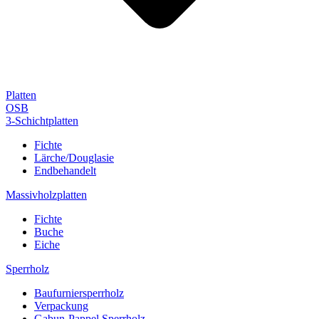
Platten
OSB
3-Schichtplatten
Fichte
Lärche/Douglasie
Endbehandelt
Massivholzplatten
Fichte
Buche
Eiche
Sperrholz
Baufurniersperrholz
Verpackung
Gabun-Pappel Sperrholz