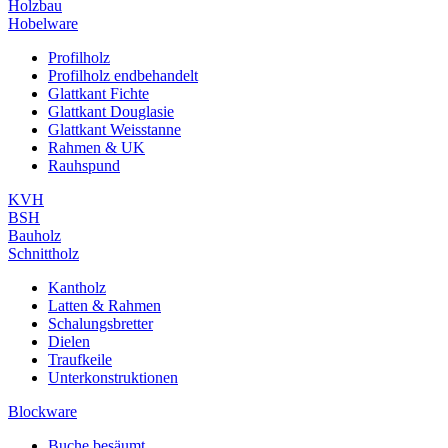
Holzbau
Hobelware
Profilholz
Profilholz endbehandelt
Glattkant Fichte
Glattkant Douglasie
Glattkant Weisstanne
Rahmen & UK
Rauhspund
KVH
BSH
Bauholz
Schnittholz
Kantholz
Latten & Rahmen
Schalungsbretter
Dielen
Traufkeile
Unterkonstruktionen
Blockware
Buche besäumt