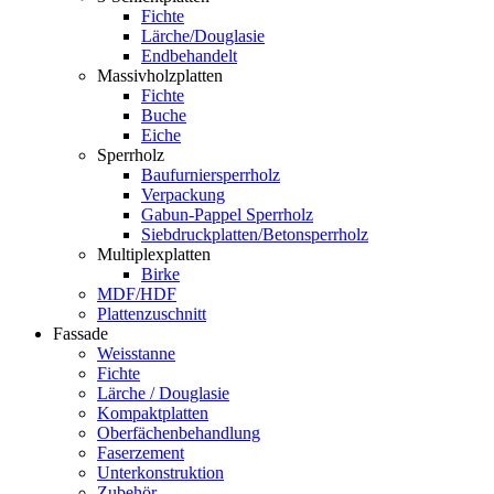
Fichte
Lärche/Douglasie
Endbehandelt
Massivholzplatten
Fichte
Buche
Eiche
Sperrholz
Baufurniersperrholz
Verpackung
Gabun-Pappel Sperrholz
Siebdruckplatten/Betonsperrholz
Multiplexplatten
Birke
MDF/HDF
Plattenzuschnitt
Fassade
Weisstanne
Fichte
Lärche / Douglasie
Kompaktplatten
Oberfächenbehandlung
Faserzement
Unterkonstruktion
Zubehör