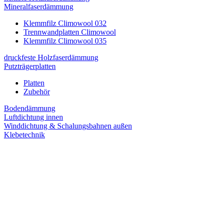
Mineralfaserdämmung
Klemmfilz Climowool 032
Trennwandplatten Climowool
Klemmfilz Climowool 035
druckfeste Holzfaserdämmung
Putzträgerplatten
Platten
Zubehör
Bodendämmung
Luftdichtung innen
Winddichtung & Schalungsbahnen außen
Klebetechnik