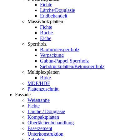
Fichte
Lärche/Douglasie
Endbehandelt
Massivholzplatten
Fichte
Buche
Eiche
Sperrholz
Baufurniersperrholz
Verpackung
Gabun-Pappel Sperrholz
Siebdruckplatten/Betonsperrholz
Multiplexplatten
Birke
MDF/HDF
Plattenzuschnitt
Fassade
Weisstanne
Fichte
Lärche / Douglasie
Kompaktplatten
Oberfächenbehandlung
Faserzement
Unterkonstruktion
Zubehör