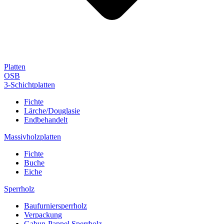
Platten
OSB
3-Schichtplatten
Fichte
Lärche/Douglasie
Endbehandelt
Massivholzplatten
Fichte
Buche
Eiche
Sperrholz
Baufurniersperrholz
Verpackung
Gabun-Pappel Sperrholz