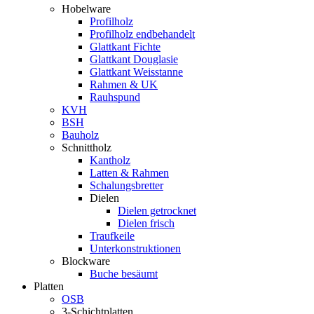
Hobelware
Profilholz
Profilholz endbehandelt
Glattkant Fichte
Glattkant Douglasie
Glattkant Weisstanne
Rahmen & UK
Rauhspund
KVH
BSH
Bauholz
Schnittholz
Kantholz
Latten & Rahmen
Schalungsbretter
Dielen
Dielen getrocknet
Dielen frisch
Traufkeile
Unterkonstruktionen
Blockware
Buche besäumt
Platten
OSB
3-Schichtplatten