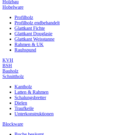
Holzbau
Hobelware
Profilholz
Profilholz endbehandelt
Glattkant Fichte
Glattkant Douglasie
Glattkant Weisstanne
Rahmen & UK
Rauhspund
KVH
BSH
Bauholz
Schnittholz
Kantholz
Latten & Rahmen
Schalungsbretter
Dielen
Traufkeile
Unterkonstruktionen
Blockware
Buche besäumt