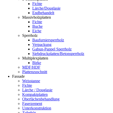
Fichte
Lärche/Douglasie
Endbehandelt
Massivholzplatten
Fichte
Buche
Eiche
Sperrholz
Baufurniersperrholz
Verpackung
Gabun-Pappel Sperrholz
Siebdruckplatten/Betonsperrholz
Multiplexplatten
Birke
MDF/HDF
Plattenzuschnitt
Fassade
Weisstanne
Fichte
Lärche / Douglasie
Kompaktplatten
Oberfächenbehandlung
Faserzement
Unterkonstruktion
Zubehör