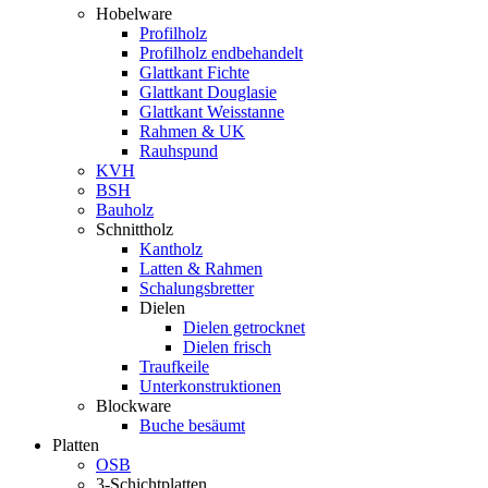
Hobelware
Profilholz
Profilholz endbehandelt
Glattkant Fichte
Glattkant Douglasie
Glattkant Weisstanne
Rahmen & UK
Rauhspund
KVH
BSH
Bauholz
Schnittholz
Kantholz
Latten & Rahmen
Schalungsbretter
Dielen
Dielen getrocknet
Dielen frisch
Traufkeile
Unterkonstruktionen
Blockware
Buche besäumt
Platten
OSB
3-Schichtplatten