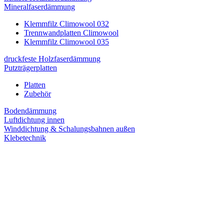
Mineralfaserdämmung
Klemmfilz Climowool 032
Trennwandplatten Climowool
Klemmfilz Climowool 035
druckfeste Holzfaserdämmung
Putzträgerplatten
Platten
Zubehör
Bodendämmung
Luftdichtung innen
Winddichtung & Schalungsbahnen außen
Klebetechnik