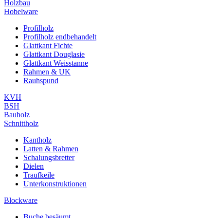
Holzbau
Hobelware
Profilholz
Profilholz endbehandelt
Glattkant Fichte
Glattkant Douglasie
Glattkant Weisstanne
Rahmen & UK
Rauhspund
KVH
BSH
Bauholz
Schnittholz
Kantholz
Latten & Rahmen
Schalungsbretter
Dielen
Traufkeile
Unterkonstruktionen
Blockware
Buche besäumt