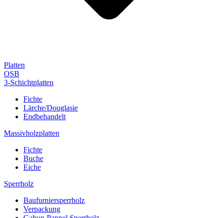
Platten
OSB
3-Schichtplatten
Fichte
Lärche/Douglasie
Endbehandelt
Massivholzplatten
Fichte
Buche
Eiche
Sperrholz
Baufurniersperrholz
Verpackung
Gabun-Pappel Sperrholz