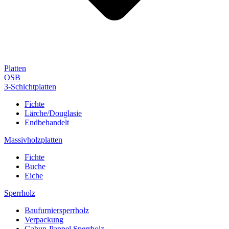
Platten
OSB
3-Schichtplatten
Fichte
Lärche/Douglasie
Endbehandelt
Massivholzplatten
Fichte
Buche
Eiche
Sperrholz
Baufurniersperrholz
Verpackung
Gabun-Pappel Sperrholz