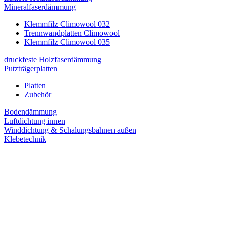
Mineralfaserdämmung
Klemmfilz Climowool 032
Trennwandplatten Climowool
Klemmfilz Climowool 035
druckfeste Holzfaserdämmung
Putzträgerplatten
Platten
Zubehör
Bodendämmung
Luftdichtung innen
Winddichtung & Schalungsbahnen außen
Klebetechnik