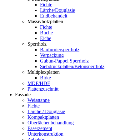
Fichte
Lärche/Douglasie
Endbehandelt
Massivholzplatten
Fichte
Buche
Eiche
Sperrholz
Baufurniersperrholz
Verpackung
Gabun-Pappel Sperrholz
Siebdruckplatten/Betonsperrholz
Multiplexplatten
Birke
MDF/HDF
Plattenzuschnitt
Fassade
Weisstanne
Fichte
Lärche / Douglasie
Kompaktplatten
Oberfächenbehandlung
Faserzement
Unterkonstruktion
Zubehör