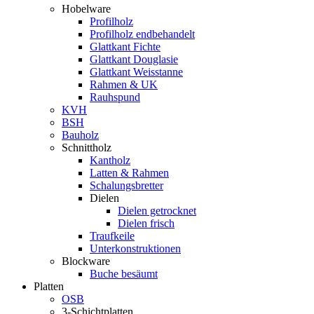
Hobelware
Profilholz
Profilholz endbehandelt
Glattkant Fichte
Glattkant Douglasie
Glattkant Weisstanne
Rahmen & UK
Rauhspund
KVH
BSH
Bauholz
Schnittholz
Kantholz
Latten & Rahmen
Schalungsbretter
Dielen
Dielen getrocknet
Dielen frisch
Traufkeile
Unterkonstruktionen
Blockware
Buche besäumt
Platten
OSB
3-Schichtplatten