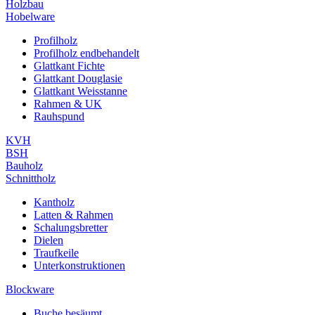
Holzbau
Hobelware
Profilholz
Profilholz endbehandelt
Glattkant Fichte
Glattkant Douglasie
Glattkant Weisstanne
Rahmen & UK
Rauhspund
KVH
BSH
Bauholz
Schnittholz
Kantholz
Latten & Rahmen
Schalungsbretter
Dielen
Traufkeile
Unterkonstruktionen
Blockware
Buche besäumt