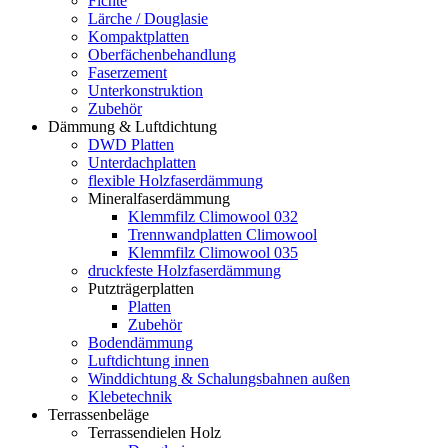
Fichte
Lärche / Douglasie
Kompaktplatten
Oberfächenbehandlung
Faserzement
Unterkonstruktion
Zubehör
Dämmung & Luftdichtung
DWD Platten
Unterdachplatten
flexible Holzfaserdämmung
Mineralfaserdämmung
Klemmfilz Climowool 032
Trennwandplatten Climowool
Klemmfilz Climowool 035
druckfeste Holzfaserdämmung
Putzträgerplatten
Platten
Zubehör
Bodendämmung
Luftdichtung innen
Winddichtung & Schalungsbahnen außen
Klebetechnik
Terrassenbeläge
Terrassendielen Holz