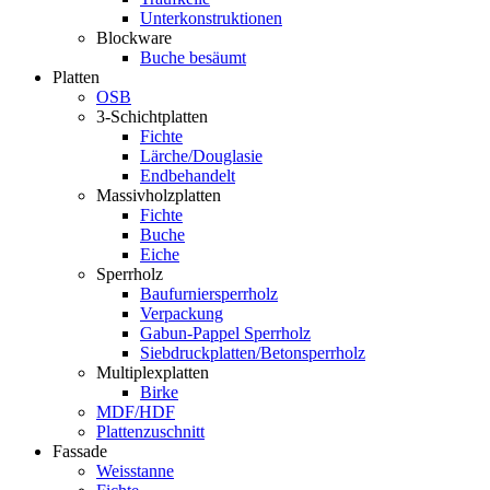
Unterkonstruktionen
Blockware
Buche besäumt
Platten
OSB
3-Schichtplatten
Fichte
Lärche/Douglasie
Endbehandelt
Massivholzplatten
Fichte
Buche
Eiche
Sperrholz
Baufurniersperrholz
Verpackung
Gabun-Pappel Sperrholz
Siebdruckplatten/Betonsperrholz
Multiplexplatten
Birke
MDF/HDF
Plattenzuschnitt
Fassade
Weisstanne