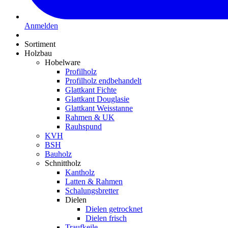
Anmelden
Sortiment
Holzbau
Hobelware
Profilholz
Profilholz endbehandelt
Glattkant Fichte
Glattkant Douglasie
Glattkant Weisstanne
Rahmen & UK
Rauhspund
KVH
BSH
Bauholz
Schnittholz
Kantholz
Latten & Rahmen
Schalungsbretter
Dielen
Dielen getrocknet
Dielen frisch
Traufkeile