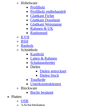
Hobelware
Profilholz
Profilholz endbehandelt
Glattkant Fichte
Glattkant Douglasie
Glattkant Weisstanne
Rahmen & UK
Rauhspund
KVH
BSH
Bauholz
Schnittholz
Kantholz
Latten & Rahmen
Schalungsbretter
Dielen
Dielen getrocknet
Dielen frisch
Traufkeile
Unterkonstruktionen
Blockware
Buche besäumt
Platten
OSB
3-Schichtplatten