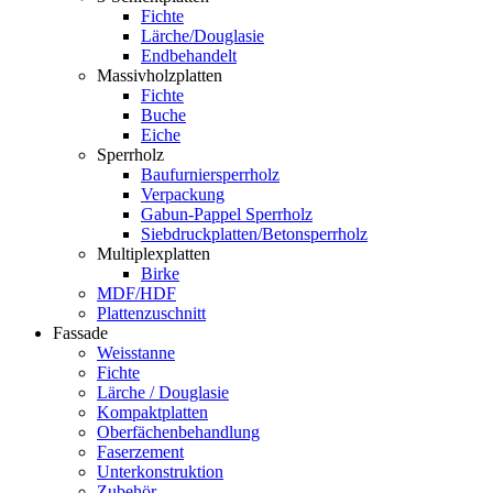
Fichte
Lärche/Douglasie
Endbehandelt
Massivholzplatten
Fichte
Buche
Eiche
Sperrholz
Baufurniersperrholz
Verpackung
Gabun-Pappel Sperrholz
Siebdruckplatten/Betonsperrholz
Multiplexplatten
Birke
MDF/HDF
Plattenzuschnitt
Fassade
Weisstanne
Fichte
Lärche / Douglasie
Kompaktplatten
Oberfächenbehandlung
Faserzement
Unterkonstruktion
Zubehör