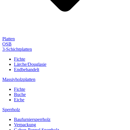
Platten
OSB
3-Schichtplatten
Fichte
Lärche/Douglasie
Endbehandelt
Massivholzplatten
Fichte
Buche
Eiche
Sperrholz
Baufurniersperrholz
Verpackung
Gabun-Pappel Sperrholz