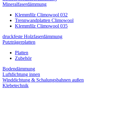
Mineralfaserdämmung
Klemmfilz Climowool 032
Trennwandplatten Climowool
Klemmfilz Climowool 035
druckfeste Holzfaserdämmung
Putzträgerplatten
Platten
Zubehör
Bodendämmung
Luftdichtung innen
Winddichtung & Schalungsbahnen außen
Klebetechnik