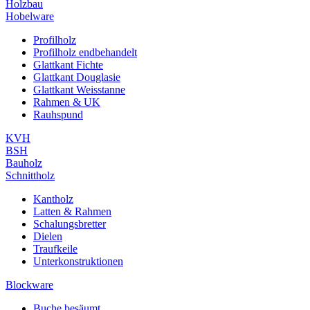
Holzbau
Hobelware
Profilholz
Profilholz endbehandelt
Glattkant Fichte
Glattkant Douglasie
Glattkant Weisstanne
Rahmen & UK
Rauhspund
KVH
BSH
Bauholz
Schnittholz
Kantholz
Latten & Rahmen
Schalungsbretter
Dielen
Traufkeile
Unterkonstruktionen
Blockware
Buche besäumt