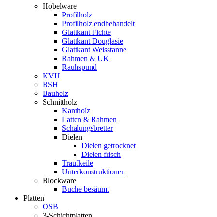
Hobelware
Profilholz
Profilholz endbehandelt
Glattkant Fichte
Glattkant Douglasie
Glattkant Weisstanne
Rahmen & UK
Rauhspund
KVH
BSH
Bauholz
Schnittholz
Kantholz
Latten & Rahmen
Schalungsbretter
Dielen
Dielen getrocknet
Dielen frisch
Traufkeile
Unterkonstruktionen
Blockware
Buche besäumt
Platten
OSB
3-Schichtplatten