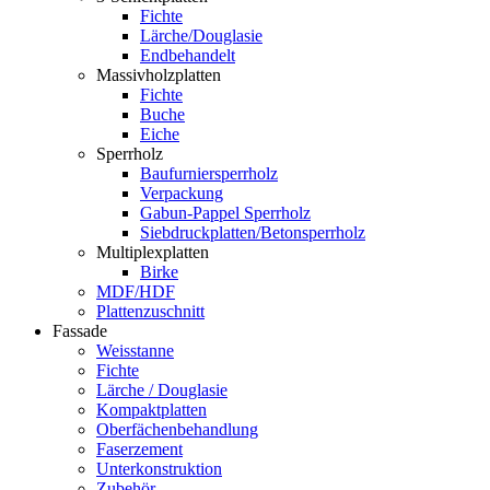
Fichte
Lärche/Douglasie
Endbehandelt
Massivholzplatten
Fichte
Buche
Eiche
Sperrholz
Baufurniersperrholz
Verpackung
Gabun-Pappel Sperrholz
Siebdruckplatten/Betonsperrholz
Multiplexplatten
Birke
MDF/HDF
Plattenzuschnitt
Fassade
Weisstanne
Fichte
Lärche / Douglasie
Kompaktplatten
Oberfächenbehandlung
Faserzement
Unterkonstruktion
Zubehör