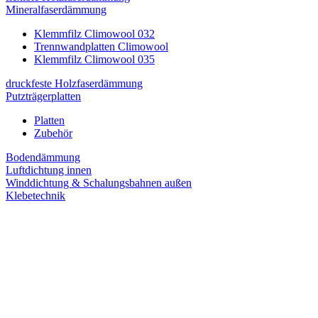
Mineralfaserdämmung
Klemmfilz Climowool 032
Trennwandplatten Climowool
Klemmfilz Climowool 035
druckfeste Holzfaserdämmung
Putzträgerplatten
Platten
Zubehör
Bodendämmung
Luftdichtung innen
Winddichtung & Schalungsbahnen außen
Klebetechnik