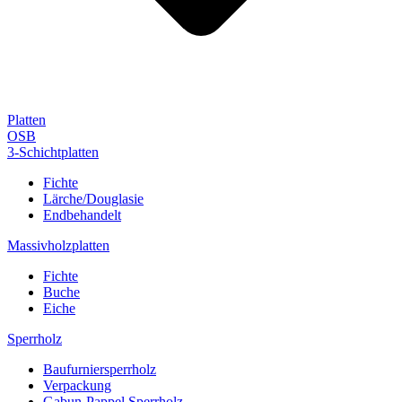
Platten
OSB
3-Schichtplatten
Fichte
Lärche/Douglasie
Endbehandelt
Massivholzplatten
Fichte
Buche
Eiche
Sperrholz
Baufurniersperrholz
Verpackung
Gabun-Pappel Sperrholz