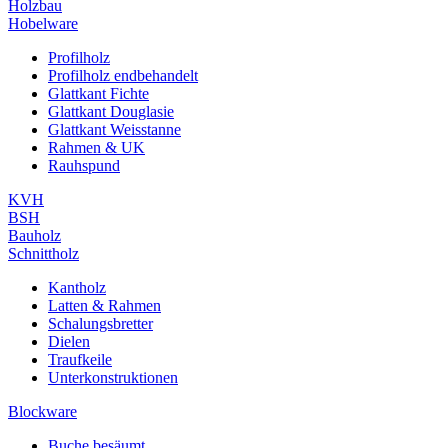
Holzbau
Hobelware
Profilholz
Profilholz endbehandelt
Glattkant Fichte
Glattkant Douglasie
Glattkant Weisstanne
Rahmen & UK
Rauhspund
KVH
BSH
Bauholz
Schnittholz
Kantholz
Latten & Rahmen
Schalungsbretter
Dielen
Traufkeile
Unterkonstruktionen
Blockware
Buche besäumt