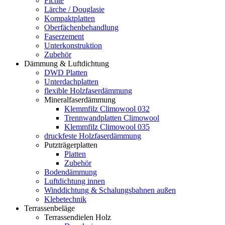
Fichte
Lärche / Douglasie
Kompaktplatten
Oberfächenbehandlung
Faserzement
Unterkonstruktion
Zubehör
Dämmung & Luftdichtung
DWD Platten
Unterdachplatten
flexible Holzfaserdämmung
Mineralfaserdämmung
Klemmfilz Climowool 032
Trennwandplatten Climowool
Klemmfilz Climowool 035
druckfeste Holzfaserdämmung
Putzträgerplatten
Platten
Zubehör
Bodendämmung
Luftdichtung innen
Winddichtung & Schalungsbahnen außen
Klebetechnik
Terrassenbeläge
Terrassendielen Holz