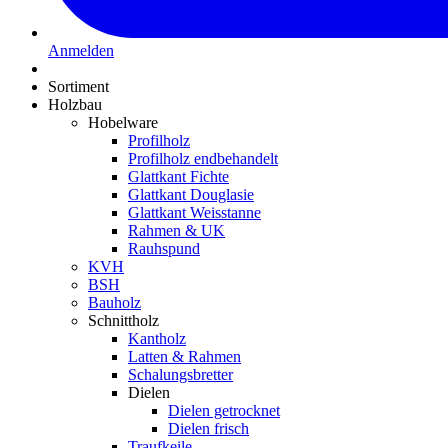
Anmelden
Sortiment
Holzbau
Hobelware
Profilholz
Profilholz endbehandelt
Glattkant Fichte
Glattkant Douglasie
Glattkant Weisstanne
Rahmen & UK
Rauhspund
KVH
BSH
Bauholz
Schnittholz
Kantholz
Latten & Rahmen
Schalungsbretter
Dielen
Dielen getrocknet
Dielen frisch
Traufkeile