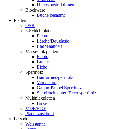
Unterkonstruktionen
Blockware
Buche besäumt
Platten
OSB
3-Schichtplatten
Fichte
Lärche/Douglasie
Endbehandelt
Massivholzplatten
Fichte
Buche
Eiche
Sperrholz
Baufurniersperrholz
Verpackung
Gabun-Pappel Sperrholz
Siebdruckplatten/Betonsperrholz
Multiplexplatten
Birke
MDF/HDF
Plattenzuschnitt
Fassade
Weisstanne