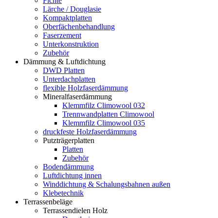
Fichte
Lärche / Douglasie
Kompaktplatten
Oberfächenbehandlung
Faserzement
Unterkonstruktion
Zubehör
Dämmung & Luftdichtung
DWD Platten
Unterdachplatten
flexible Holzfaserdämmung
Mineralfaserdämmung
Klemmfilz Climowool 032
Trennwandplatten Climowool
Klemmfilz Climowool 035
druckfeste Holzfaserdämmung
Putzträgerplatten
Platten
Zubehör
Bodendämmung
Luftdichtung innen
Winddichtung & Schalungsbahnen außen
Klebetechnik
Terrassenbeläge
Terrassendielen Holz