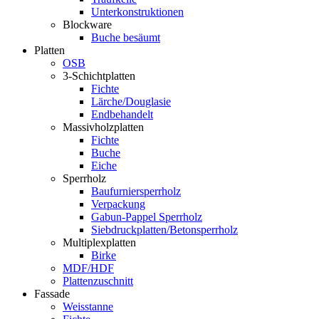
Unterkonstruktionen
Blockware
Buche besäumt
Platten
OSB
3-Schichtplatten
Fichte
Lärche/Douglasie
Endbehandelt
Massivholzplatten
Fichte
Buche
Eiche
Sperrholz
Baufurniersperrholz
Verpackung
Gabun-Pappel Sperrholz
Siebdruckplatten/Betonsperrholz
Multiplexplatten
Birke
MDF/HDF
Plattenzuschnitt
Fassade
Weisstanne