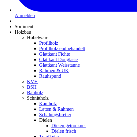
Anmelden
Sortiment
Holzbau
Hobelware
Profilholz
Profilholz endbehandelt
Glattkant Fichte
Glattkant Douglasie
Glattkant Weisstanne
Rahmen & UK
Rauhspund
KVH
BSH
Bauholz
Schnittholz
Kantholz
Latten & Rahmen
Schalungsbretter
Dielen
Dielen getrocknet
Dielen frisch
Traufkeile