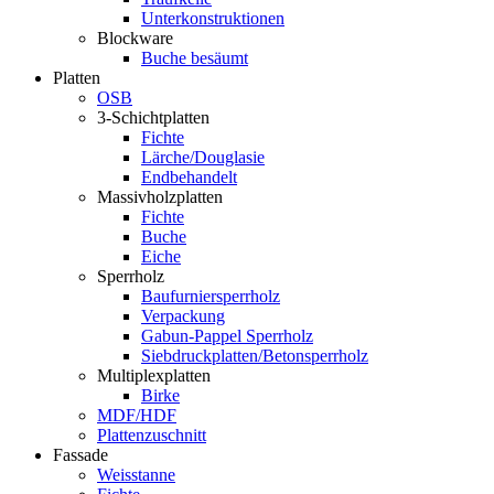
Unterkonstruktionen
Blockware
Buche besäumt
Platten
OSB
3-Schichtplatten
Fichte
Lärche/Douglasie
Endbehandelt
Massivholzplatten
Fichte
Buche
Eiche
Sperrholz
Baufurniersperrholz
Verpackung
Gabun-Pappel Sperrholz
Siebdruckplatten/Betonsperrholz
Multiplexplatten
Birke
MDF/HDF
Plattenzuschnitt
Fassade
Weisstanne