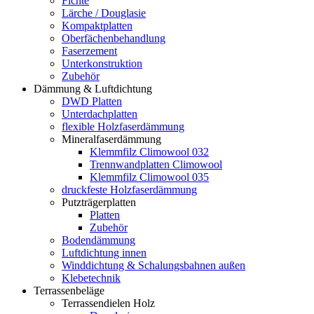
Fichte
Lärche / Douglasie
Kompaktplatten
Oberfächenbehandlung
Faserzement
Unterkonstruktion
Zubehör
Dämmung & Luftdichtung
DWD Platten
Unterdachplatten
flexible Holzfaserdämmung
Mineralfaserdämmung
Klemmfilz Climowool 032
Trennwandplatten Climowool
Klemmfilz Climowool 035
druckfeste Holzfaserdämmung
Putzträgerplatten
Platten
Zubehör
Bodendämmung
Luftdichtung innen
Winddichtung & Schalungsbahnen außen
Klebetechnik
Terrassenbeläge
Terrassendielen Holz