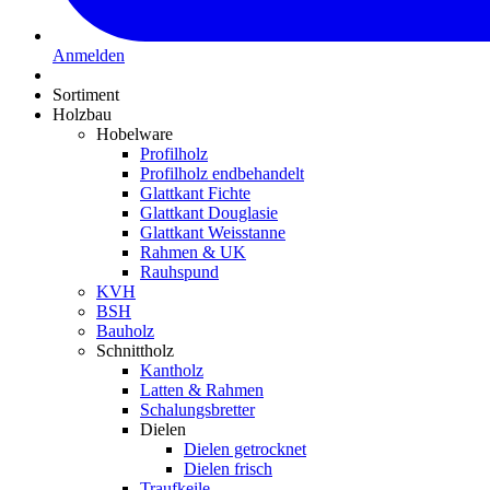
Anmelden
Sortiment
Holzbau
Hobelware
Profilholz
Profilholz endbehandelt
Glattkant Fichte
Glattkant Douglasie
Glattkant Weisstanne
Rahmen & UK
Rauhspund
KVH
BSH
Bauholz
Schnittholz
Kantholz
Latten & Rahmen
Schalungsbretter
Dielen
Dielen getrocknet
Dielen frisch
Traufkeile