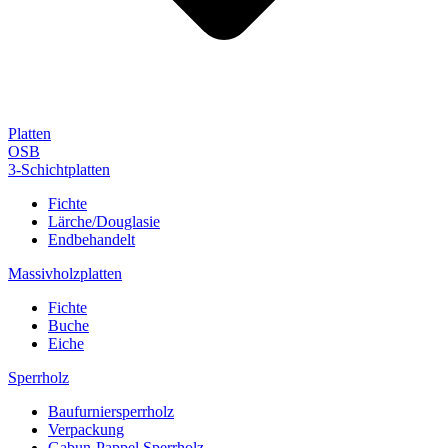
Platten
OSB
3-Schichtplatten
Fichte
Lärche/Douglasie
Endbehandelt
Massivholzplatten
Fichte
Buche
Eiche
Sperrholz
Baufurniersperrholz
Verpackung
Gabun-Pappel Sperrholz