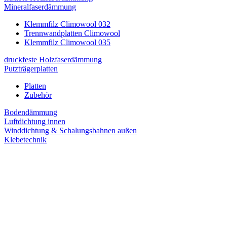
Mineralfaserdämmung
Klemmfilz Climowool 032
Trennwandplatten Climowool
Klemmfilz Climowool 035
druckfeste Holzfaserdämmung
Putzträgerplatten
Platten
Zubehör
Bodendämmung
Luftdichtung innen
Winddichtung & Schalungsbahnen außen
Klebetechnik