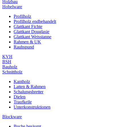
Holzbau
Hobelware
Profilholz
Profilholz endbehandelt
Glattkant Fichte
Glattkant Douglasie
Glattkant Weisstanne
Rahmen & UK
Rauhspund
KVH
BSH
Bauholz
Schnittholz
Kantholz
Latten & Rahmen
Schalungsbretter
Dielen
Traufkeile
Unterkonstruktionen
Blockware
Buche besäumt