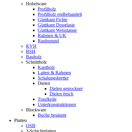
Hobelware
Profilholz
Profilholz endbehandelt
Glattkant Fichte
Glattkant Douglasie
Glattkant Weisstanne
Rahmen & UK
Rauhspund
KVH
BSH
Bauholz
Schnittholz
Kantholz
Latten & Rahmen
Schalungsbretter
Dielen
Dielen getrocknet
Dielen frisch
Traufkeile
Unterkonstruktionen
Blockware
Buche besäumt
Platten
OSB
3-Schichtplatten