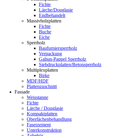
Fichte
Lärche/Douglasie
Endbehandelt
Massivholzplatten
Fichte
Buche
Eiche
Sperrholz
Baufurniersperrholz
Verpackung
Gabun-Pappel Sperrholz
Siebdruckplatten/Betonsperrholz
Multiplexplatten
Birke
MDF/HDF
Plattenzuschnitt
Fassade
Weisstanne
Fichte
Lärche / Douglasie
Kompaktplatten
Oberfächenbehandlung
Faserzement
Unterkonstruktion
Zubehör