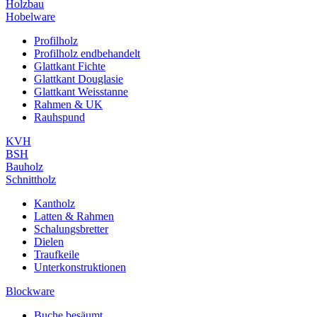
Holzbau
Hobelware
Profilholz
Profilholz endbehandelt
Glattkant Fichte
Glattkant Douglasie
Glattkant Weisstanne
Rahmen & UK
Rauhspund
KVH
BSH
Bauholz
Schnittholz
Kantholz
Latten & Rahmen
Schalungsbretter
Dielen
Traufkeile
Unterkonstruktionen
Blockware
Buche besäumt