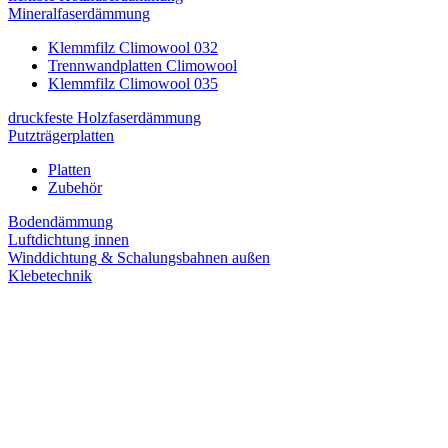
Mineralfaserdämmung
Klemmfilz Climowool 032
Trennwandplatten Climowool
Klemmfilz Climowool 035
druckfeste Holzfaserdämmung
Putzträgerplatten
Platten
Zubehör
Bodendämmung
Luftdichtung innen
Winddichtung & Schalungsbahnen außen
Klebetechnik