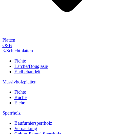
Platten
OSB
3-Schichtplatten
Fichte
Lärche/Douglasie
Endbehandelt
Massivholzplatten
Fichte
Buche
Eiche
Sperrholz
Baufurniersperrholz
Verpackung
Gabun-Pappel Sperrholz