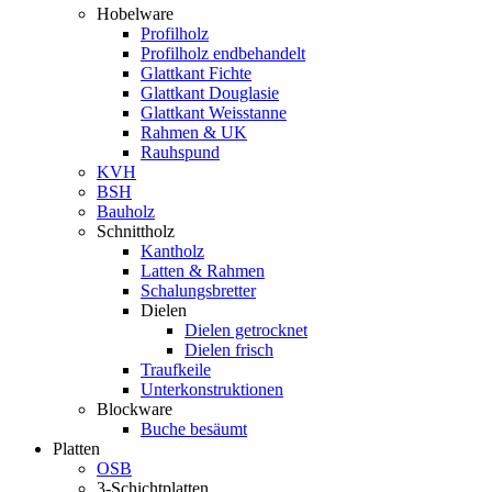
Hobelware
Profilholz
Profilholz endbehandelt
Glattkant Fichte
Glattkant Douglasie
Glattkant Weisstanne
Rahmen & UK
Rauhspund
KVH
BSH
Bauholz
Schnittholz
Kantholz
Latten & Rahmen
Schalungsbretter
Dielen
Dielen getrocknet
Dielen frisch
Traufkeile
Unterkonstruktionen
Blockware
Buche besäumt
Platten
OSB
3-Schichtplatten