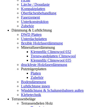
Fichte
Lärche / Douglasie
Kompaktplatten
Oberfächenbehandlung
Faserzement
Unterkonstruktion
Zubehör
Dämmung & Luftdichtung
DWD Platten
Unterdachplatten
flexible Holzfaserdämmung
Mineralfaserdämmung
Klemmfilz Climowool 032
Trennwandplatten Climowool
Klemmfilz Climowool 035
druckfeste Holzfaserdämmung
Putzträgerplatten
Platten
Zubehör
Bodendämmung
Luftdichtung innen
Winddichtung & Schalungsbahnen außen
Klebetechnik
Terrassenbeläge
Terrassendielen Holz