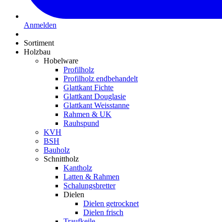
Anmelden
Sortiment
Holzbau
Hobelware
Profilholz
Profilholz endbehandelt
Glattkant Fichte
Glattkant Douglasie
Glattkant Weisstanne
Rahmen & UK
Rauhspund
KVH
BSH
Bauholz
Schnittholz
Kantholz
Latten & Rahmen
Schalungsbretter
Dielen
Dielen getrocknet
Dielen frisch
Traufkeile