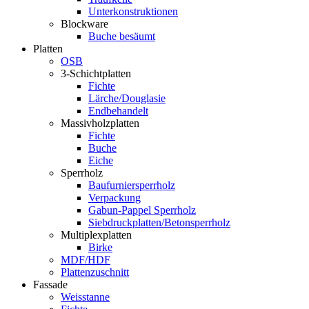
Unterkonstruktionen
Blockware
Buche besäumt
Platten
OSB
3-Schichtplatten
Fichte
Lärche/Douglasie
Endbehandelt
Massivholzplatten
Fichte
Buche
Eiche
Sperrholz
Baufurniersperrholz
Verpackung
Gabun-Pappel Sperrholz
Siebdruckplatten/Betonsperrholz
Multiplexplatten
Birke
MDF/HDF
Plattenzuschnitt
Fassade
Weisstanne