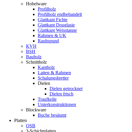
Hobelware
Profilholz
Profilholz endbehandelt
Glattkant Fichte
Glattkant Douglasie
Glattkant Weisstanne
Rahmen & UK
Rauhspund
KVH
BSH
Bauholz
Schnittholz
Kantholz
Latten & Rahmen
Schalungsbretter
Dielen
Dielen getrocknet
Dielen frisch
Traufkeile
Unterkonstruktionen
Blockware
Buche besäumt
Platten
OSB
3-Schichtplatten