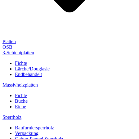
Platten
OSB
3-Schichtplatten
Fichte
Lärche/Douglasie
Endbehandelt
Massivholzplatten
Fichte
Buche
Eiche
Sperrholz
Baufurniersperrholz
Verpackung
Gabun-Pappel Sperrholz