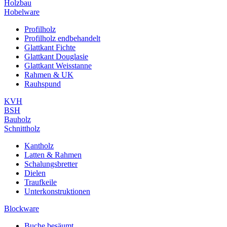
Holzbau
Hobelware
Profilholz
Profilholz endbehandelt
Glattkant Fichte
Glattkant Douglasie
Glattkant Weisstanne
Rahmen & UK
Rauhspund
KVH
BSH
Bauholz
Schnittholz
Kantholz
Latten & Rahmen
Schalungsbretter
Dielen
Traufkeile
Unterkonstruktionen
Blockware
Buche besäumt