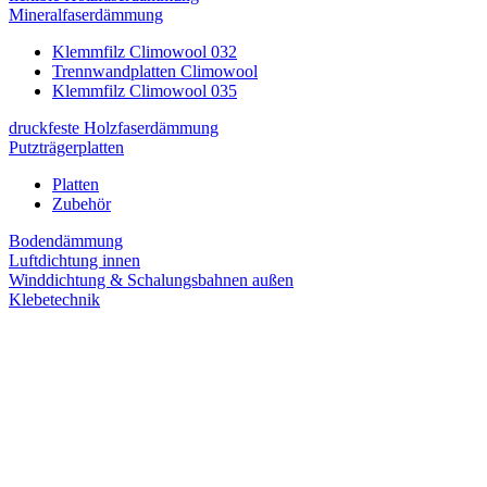
Mineralfaserdämmung
Klemmfilz Climowool 032
Trennwandplatten Climowool
Klemmfilz Climowool 035
druckfeste Holzfaserdämmung
Putzträgerplatten
Platten
Zubehör
Bodendämmung
Luftdichtung innen
Winddichtung & Schalungsbahnen außen
Klebetechnik