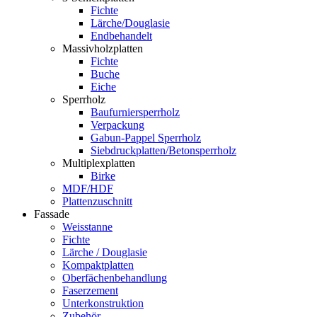
Fichte
Lärche/Douglasie
Endbehandelt
Massivholzplatten
Fichte
Buche
Eiche
Sperrholz
Baufurniersperrholz
Verpackung
Gabun-Pappel Sperrholz
Siebdruckplatten/Betonsperrholz
Multiplexplatten
Birke
MDF/HDF
Plattenzuschnitt
Fassade
Weisstanne
Fichte
Lärche / Douglasie
Kompaktplatten
Oberfächenbehandlung
Faserzement
Unterkonstruktion
Zubehör