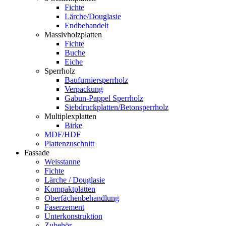
Fichte
Lärche/Douglasie
Endbehandelt
Massivholzplatten
Fichte
Buche
Eiche
Sperrholz
Baufurniersperrholz
Verpackung
Gabun-Pappel Sperrholz
Siebdruckplatten/Betonsperrholz
Multiplexplatten
Birke
MDF/HDF
Plattenzuschnitt
Fassade
Weisstanne
Fichte
Lärche / Douglasie
Kompaktplatten
Oberfächenbehandlung
Faserzement
Unterkonstruktion
Zubehör