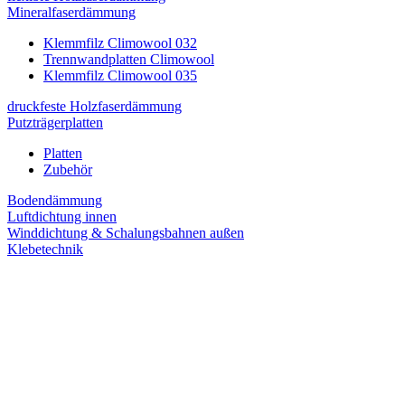
Mineralfaserdämmung
Klemmfilz Climowool 032
Trennwandplatten Climowool
Klemmfilz Climowool 035
druckfeste Holzfaserdämmung
Putzträgerplatten
Platten
Zubehör
Bodendämmung
Luftdichtung innen
Winddichtung & Schalungsbahnen außen
Klebetechnik