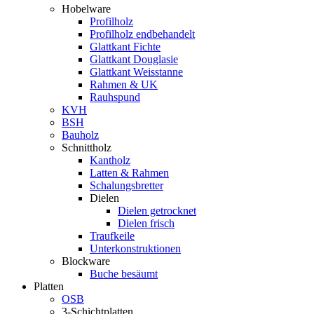
Hobelware
Profilholz
Profilholz endbehandelt
Glattkant Fichte
Glattkant Douglasie
Glattkant Weisstanne
Rahmen & UK
Rauhspund
KVH
BSH
Bauholz
Schnittholz
Kantholz
Latten & Rahmen
Schalungsbretter
Dielen
Dielen getrocknet
Dielen frisch
Traufkeile
Unterkonstruktionen
Blockware
Buche besäumt
Platten
OSB
3-Schichtplatten