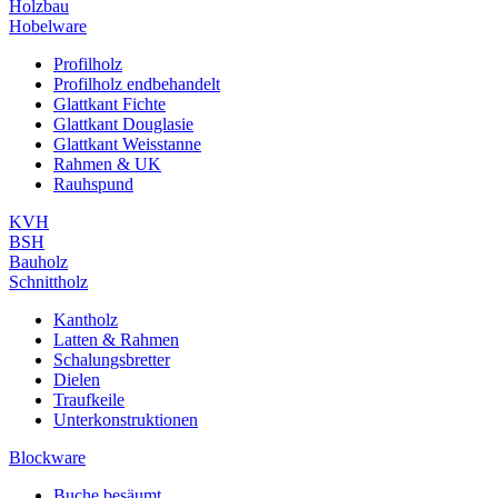
Holzbau
Hobelware
Profilholz
Profilholz endbehandelt
Glattkant Fichte
Glattkant Douglasie
Glattkant Weisstanne
Rahmen & UK
Rauhspund
KVH
BSH
Bauholz
Schnittholz
Kantholz
Latten & Rahmen
Schalungsbretter
Dielen
Traufkeile
Unterkonstruktionen
Blockware
Buche besäumt