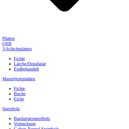
Platten
OSB
3-Schichtplatten
Fichte
Lärche/Douglasie
Endbehandelt
Massivholzplatten
Fichte
Buche
Eiche
Sperrholz
Baufurniersperrholz
Verpackung
Gabun-Pappel Sperrholz