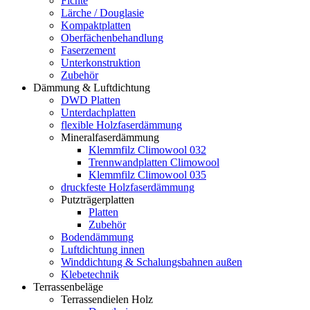
Fichte
Lärche / Douglasie
Kompaktplatten
Oberfächenbehandlung
Faserzement
Unterkonstruktion
Zubehör
Dämmung & Luftdichtung
DWD Platten
Unterdachplatten
flexible Holzfaserdämmung
Mineralfaserdämmung
Klemmfilz Climowool 032
Trennwandplatten Climowool
Klemmfilz Climowool 035
druckfeste Holzfaserdämmung
Putzträgerplatten
Platten
Zubehör
Bodendämmung
Luftdichtung innen
Winddichtung & Schalungsbahnen außen
Klebetechnik
Terrassenbeläge
Terrassendielen Holz