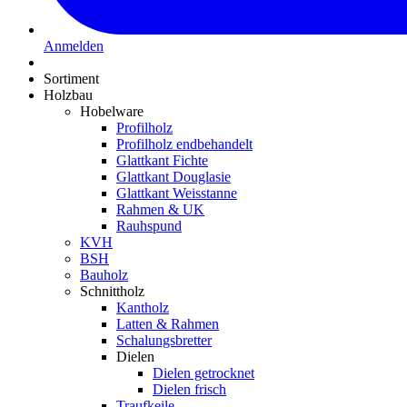
Anmelden
Sortiment
Holzbau
Hobelware
Profilholz
Profilholz endbehandelt
Glattkant Fichte
Glattkant Douglasie
Glattkant Weisstanne
Rahmen & UK
Rauhspund
KVH
BSH
Bauholz
Schnittholz
Kantholz
Latten & Rahmen
Schalungsbretter
Dielen
Dielen getrocknet
Dielen frisch
Traufkeile