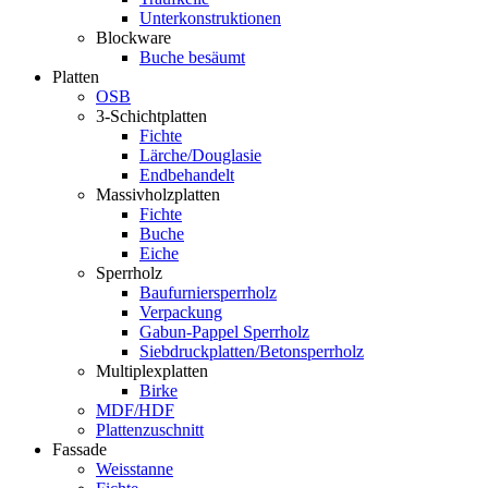
Unterkonstruktionen
Blockware
Buche besäumt
Platten
OSB
3-Schichtplatten
Fichte
Lärche/Douglasie
Endbehandelt
Massivholzplatten
Fichte
Buche
Eiche
Sperrholz
Baufurniersperrholz
Verpackung
Gabun-Pappel Sperrholz
Siebdruckplatten/Betonsperrholz
Multiplexplatten
Birke
MDF/HDF
Plattenzuschnitt
Fassade
Weisstanne