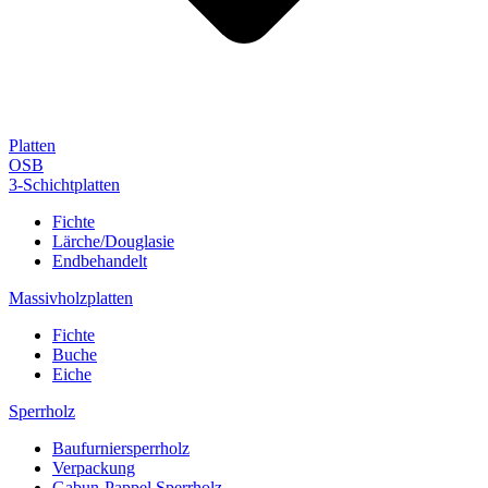
Platten
OSB
3-Schichtplatten
Fichte
Lärche/Douglasie
Endbehandelt
Massivholzplatten
Fichte
Buche
Eiche
Sperrholz
Baufurniersperrholz
Verpackung
Gabun-Pappel Sperrholz