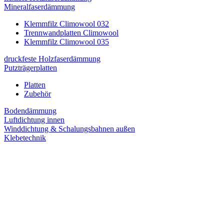
Mineralfaserdämmung
Klemmfilz Climowool 032
Trennwandplatten Climowool
Klemmfilz Climowool 035
druckfeste Holzfaserdämmung
Putzträgerplatten
Platten
Zubehör
Bodendämmung
Luftdichtung innen
Winddichtung & Schalungsbahnen außen
Klebetechnik