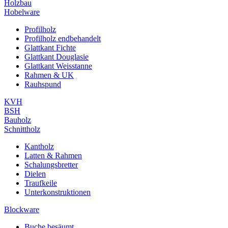
Holzbau
Hobelware
Profilholz
Profilholz endbehandelt
Glattkant Fichte
Glattkant Douglasie
Glattkant Weisstanne
Rahmen & UK
Rauhspund
KVH
BSH
Bauholz
Schnittholz
Kantholz
Latten & Rahmen
Schalungsbretter
Dielen
Traufkeile
Unterkonstruktionen
Blockware
Buche besäumt