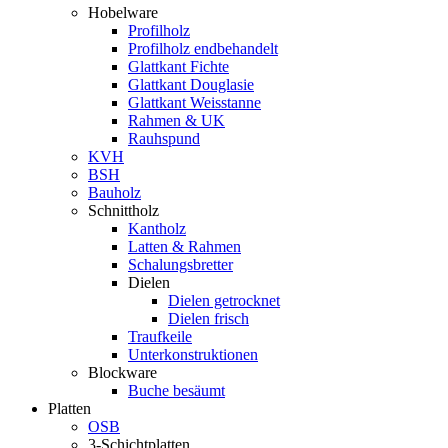
Hobelware
Profilholz
Profilholz endbehandelt
Glattkant Fichte
Glattkant Douglasie
Glattkant Weisstanne
Rahmen & UK
Rauhspund
KVH
BSH
Bauholz
Schnittholz
Kantholz
Latten & Rahmen
Schalungsbretter
Dielen
Dielen getrocknet
Dielen frisch
Traufkeile
Unterkonstruktionen
Blockware
Buche besäumt
Platten
OSB
3-Schichtplatten