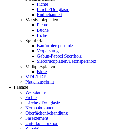
Fichte
Lärche/Douglasie
Endbehandelt
Massivholzplatten
Fichte
Buche
Eiche
Sperrholz
Baufurniersperrholz
Verpackung
Gabun-Pappel Sperrholz
Siebdruckplatten/Betonsperrholz
Multiplexplatten
Birke
MDF/HDF
Plattenzuschnitt
Fassade
Weisstanne
Fichte
Lärche / Douglasie
Kompaktplatten
Oberfächenbehandlung
Faserzement
Unterkonstruktion
Zubehör