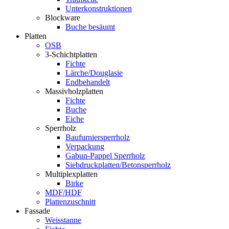
Unterkonstruktionen
Blockware
Buche besäumt
Platten
OSB
3-Schichtplatten
Fichte
Lärche/Douglasie
Endbehandelt
Massivholzplatten
Fichte
Buche
Eiche
Sperrholz
Baufurniersperrholz
Verpackung
Gabun-Pappel Sperrholz
Siebdruckplatten/Betonsperrholz
Multiplexplatten
Birke
MDF/HDF
Plattenzuschnitt
Fassade
Weisstanne