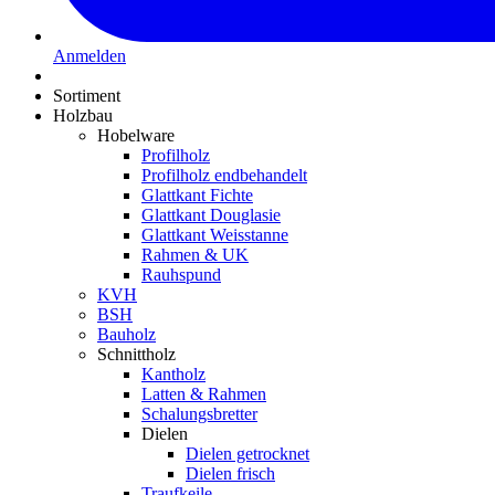
Anmelden
Sortiment
Holzbau
Hobelware
Profilholz
Profilholz endbehandelt
Glattkant Fichte
Glattkant Douglasie
Glattkant Weisstanne
Rahmen & UK
Rauhspund
KVH
BSH
Bauholz
Schnittholz
Kantholz
Latten & Rahmen
Schalungsbretter
Dielen
Dielen getrocknet
Dielen frisch
Traufkeile