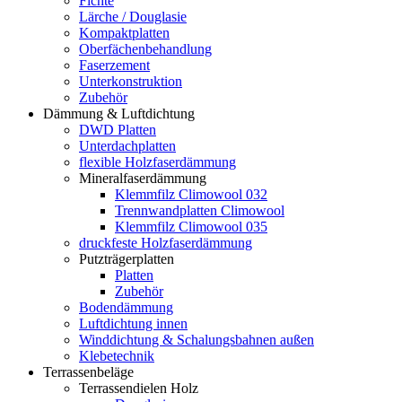
Fichte
Lärche / Douglasie
Kompaktplatten
Oberfächenbehandlung
Faserzement
Unterkonstruktion
Zubehör
Dämmung & Luftdichtung
DWD Platten
Unterdachplatten
flexible Holzfaserdämmung
Mineralfaserdämmung
Klemmfilz Climowool 032
Trennwandplatten Climowool
Klemmfilz Climowool 035
druckfeste Holzfaserdämmung
Putzträgerplatten
Platten
Zubehör
Bodendämmung
Luftdichtung innen
Winddichtung & Schalungsbahnen außen
Klebetechnik
Terrassenbeläge
Terrassendielen Holz