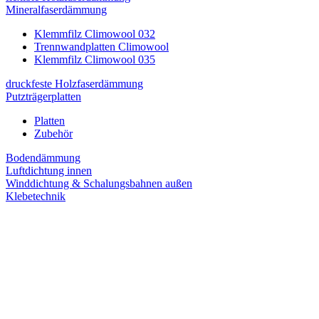
Mineralfaserdämmung
Klemmfilz Climowool 032
Trennwandplatten Climowool
Klemmfilz Climowool 035
druckfeste Holzfaserdämmung
Putzträgerplatten
Platten
Zubehör
Bodendämmung
Luftdichtung innen
Winddichtung & Schalungsbahnen außen
Klebetechnik