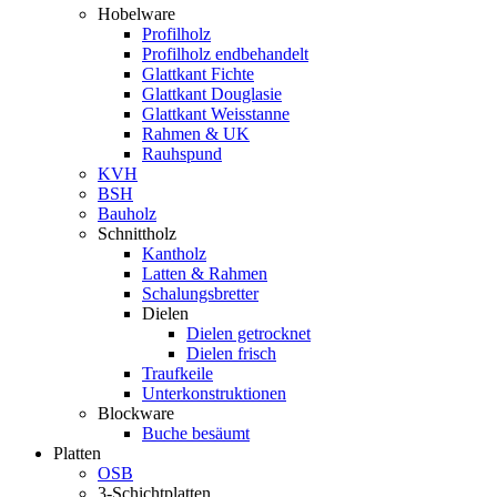
Hobelware
Profilholz
Profilholz endbehandelt
Glattkant Fichte
Glattkant Douglasie
Glattkant Weisstanne
Rahmen & UK
Rauhspund
KVH
BSH
Bauholz
Schnittholz
Kantholz
Latten & Rahmen
Schalungsbretter
Dielen
Dielen getrocknet
Dielen frisch
Traufkeile
Unterkonstruktionen
Blockware
Buche besäumt
Platten
OSB
3-Schichtplatten