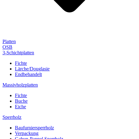
Platten
OSB
3-Schichtplatten
Fichte
Lärche/Douglasie
Endbehandelt
Massivholzplatten
Fichte
Buche
Eiche
Sperrholz
Baufurniersperrholz
Verpackung
Gabun-Pappel Sperrholz