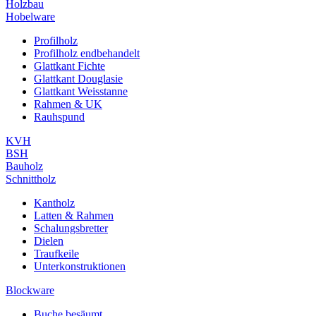
Holzbau
Hobelware
Profilholz
Profilholz endbehandelt
Glattkant Fichte
Glattkant Douglasie
Glattkant Weisstanne
Rahmen & UK
Rauhspund
KVH
BSH
Bauholz
Schnittholz
Kantholz
Latten & Rahmen
Schalungsbretter
Dielen
Traufkeile
Unterkonstruktionen
Blockware
Buche besäumt