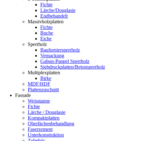
Fichte
Lärche/Douglasie
Endbehandelt
Massivholzplatten
Fichte
Buche
Eiche
Sperrholz
Baufurniersperrholz
Verpackung
Gabun-Pappel Sperrholz
Siebdruckplatten/Betonsperrholz
Multiplexplatten
Birke
MDF/HDF
Plattenzuschnitt
Fassade
Weisstanne
Fichte
Lärche / Douglasie
Kompaktplatten
Oberfächenbehandlung
Faserzement
Unterkonstruktion
Zubehör