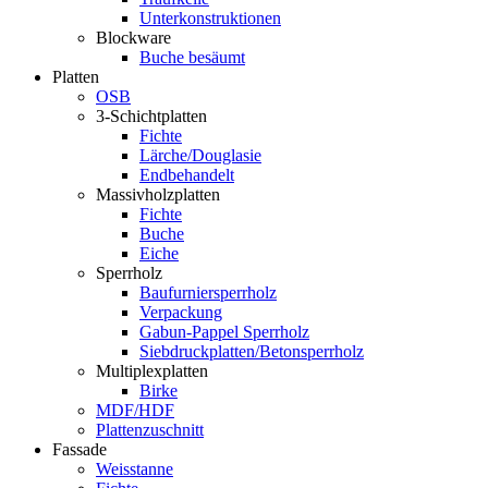
Unterkonstruktionen
Blockware
Buche besäumt
Platten
OSB
3-Schichtplatten
Fichte
Lärche/Douglasie
Endbehandelt
Massivholzplatten
Fichte
Buche
Eiche
Sperrholz
Baufurniersperrholz
Verpackung
Gabun-Pappel Sperrholz
Siebdruckplatten/Betonsperrholz
Multiplexplatten
Birke
MDF/HDF
Plattenzuschnitt
Fassade
Weisstanne