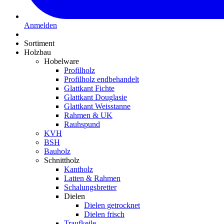
Anmelden
Sortiment
Holzbau
Hobelware
Profilholz
Profilholz endbehandelt
Glattkant Fichte
Glattkant Douglasie
Glattkant Weisstanne
Rahmen & UK
Rauhspund
KVH
BSH
Bauholz
Schnittholz
Kantholz
Latten & Rahmen
Schalungsbretter
Dielen
Dielen getrocknet
Dielen frisch
Traufkeile