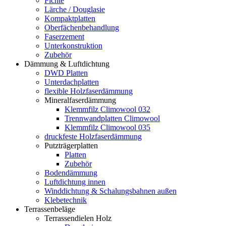
Fichte
Lärche / Douglasie
Kompaktplatten
Oberfächenbehandlung
Faserzement
Unterkonstruktion
Zubehör
Dämmung & Luftdichtung
DWD Platten
Unterdachplatten
flexible Holzfaserdämmung
Mineralfaserdämmung
Klemmfilz Climowool 032
Trennwandplatten Climowool
Klemmfilz Climowool 035
druckfeste Holzfaserdämmung
Putzträgerplatten
Platten
Zubehör
Bodendämmung
Luftdichtung innen
Winddichtung & Schalungsbahnen außen
Klebetechnik
Terrassenbeläge
Terrassendielen Holz