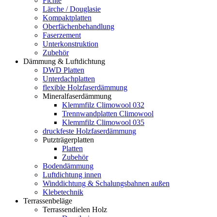
Fichte
Lärche / Douglasie
Kompaktplatten
Oberfächenbehandlung
Faserzement
Unterkonstruktion
Zubehör
Dämmung & Luftdichtung
DWD Platten
Unterdachplatten
flexible Holzfaserdämmung
Mineralfaserdämmung
Klemmfilz Climowool 032
Trennwandplatten Climowool
Klemmfilz Climowool 035
druckfeste Holzfaserdämmung
Putzträgerplatten
Platten
Zubehör
Bodendämmung
Luftdichtung innen
Winddichtung & Schalungsbahnen außen
Klebetechnik
Terrassenbeläge
Terrassendielen Holz