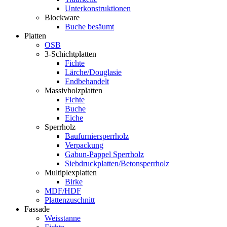
Unterkonstruktionen
Blockware
Buche besäumt
Platten
OSB
3-Schichtplatten
Fichte
Lärche/Douglasie
Endbehandelt
Massivholzplatten
Fichte
Buche
Eiche
Sperrholz
Baufurniersperrholz
Verpackung
Gabun-Pappel Sperrholz
Siebdruckplatten/Betonsperrholz
Multiplexplatten
Birke
MDF/HDF
Plattenzuschnitt
Fassade
Weisstanne