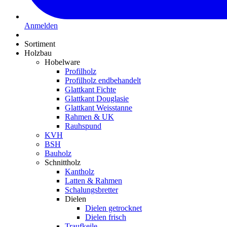
Anmelden
Sortiment
Holzbau
Hobelware
Profilholz
Profilholz endbehandelt
Glattkant Fichte
Glattkant Douglasie
Glattkant Weisstanne
Rahmen & UK
Rauhspund
KVH
BSH
Bauholz
Schnittholz
Kantholz
Latten & Rahmen
Schalungsbretter
Dielen
Dielen getrocknet
Dielen frisch
Traufkeile