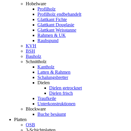
Hobelware
Profilholz
Profilholz endbehandelt
Glattkant Fichte
Glattkant Douglasie
Glattkant Weisstanne
Rahmen & UK
Rauhspund
KVH
BSH
Bauholz
Schnittholz
Kantholz
Latten & Rahmen
Schalungsbretter
Dielen
Dielen getrocknet
Dielen frisch
Traufkeile
Unterkonstruktionen
Blockware
Buche besäumt
Platten
OSB
3-Schichtplatten