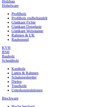
Holzbau
Hobelware
Profilholz
Profilholz endbehandelt
Glattkant Fichte
Glattkant Douglasie
Glattkant Weisstanne
Rahmen & UK
Rauhspund
KVH
BSH
Bauholz
Schnittholz
Kantholz
Latten & Rahmen
Schalungsbretter
Dielen
Traufkeile
Unterkonstruktionen
Blockware
Buche besäumt