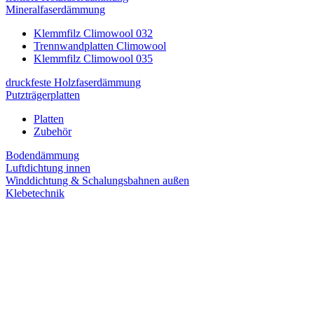
Mineralfaserdämmung
Klemmfilz Climowool 032
Trennwandplatten Climowool
Klemmfilz Climowool 035
druckfeste Holzfaserdämmung
Putzträgerplatten
Platten
Zubehör
Bodendämmung
Luftdichtung innen
Winddichtung & Schalungsbahnen außen
Klebetechnik