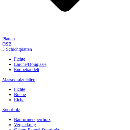
Platten
OSB
3-Schichtplatten
Fichte
Lärche/Douglasie
Endbehandelt
Massivholzplatten
Fichte
Buche
Eiche
Sperrholz
Baufurniersperrholz
Verpackung
Gabun-Pappel Sperrholz