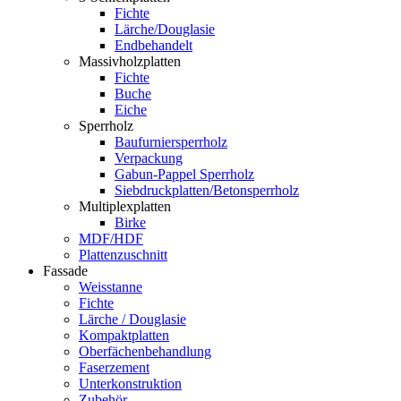
Fichte
Lärche/Douglasie
Endbehandelt
Massivholzplatten
Fichte
Buche
Eiche
Sperrholz
Baufurniersperrholz
Verpackung
Gabun-Pappel Sperrholz
Siebdruckplatten/Betonsperrholz
Multiplexplatten
Birke
MDF/HDF
Plattenzuschnitt
Fassade
Weisstanne
Fichte
Lärche / Douglasie
Kompaktplatten
Oberfächenbehandlung
Faserzement
Unterkonstruktion
Zubehör